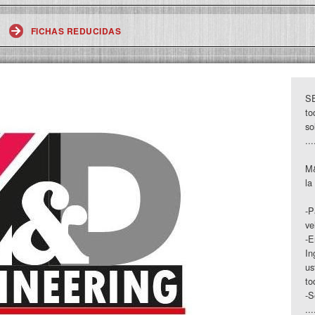
FICHAS REDUCIDAS
S
to
so
...
M&
la
-P
ve
-E
In
us
to
-S
...