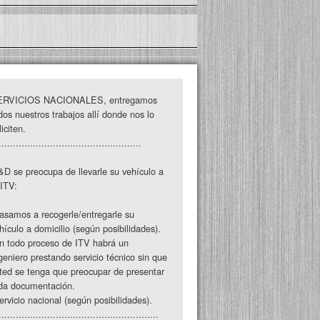
ERVICIOS NACIONALES, entregamos
dos nuestros trabajos allí donde nos lo
liciten.
..................................................
D se preocupa de llevarle su vehículo a
 ITV:
asamos a recogerle/entregarle su
hículo a domicilio (según posibilidades).
n todo proceso de ITV habrá un
geniero prestando servicio técnico sin que
ted se tenga que preocupar de presentar
da documentación.
ervicio nacional (según posibilidades).
........................................................