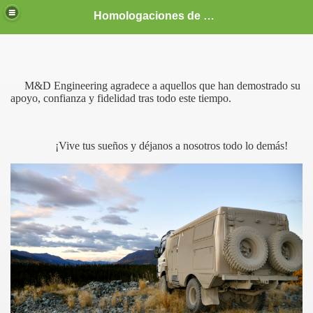
Homologaciones de vehículos, MD, camper, tuning, 4x4, racing, competición, vehículo vivienda, coches, profesionales, homologador, homologar, BMW, e36, e30, M3, Mitsubishi Evo, Subaru Impreza, Patrol, precio, económico,barato, Guipúzcoa
M&D Engineering agradece a aquellos que han demostrado su
apoyo, confianza y fidelidad tras todo este tiempo.
¡Vive tus sueños y déjanos a nosotros todo lo demás!
CIONES