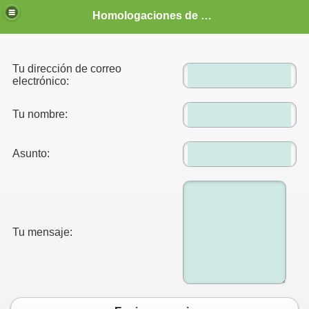
Homologaciones de vehículos, MD, camper, tuning, 4x4, racing, competición, vehículo vivienda, coches, profesionales, homologador, homologar, BMW, e36, e30, M3, Mitsubishi Evo, Subaru Impreza, Patrol, precio, económico,barato, Guipúzcoa
Tu dirección de correo
electrónico:
Tu nombre:
Asunto:
Tu mensaje:
CIONES