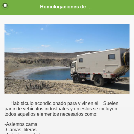
Homologaciones de vehículos, MD, camper, tuning, 4x4, racing, competición, vehículo vivienda, coches, profesionales, homologador, homologar, BMW, e36, e30, M3, Mitsubishi Evo, Subaru Impreza, Patrol, precio, económico,barato, Guipúzcoa
Habitáculo acondicionado para vivir en él.
Suelen
partir de vehículos industriales y en estos se incluyen
todos aquellos elementos necesarios como:
-Asientos cama
-Camas, literas