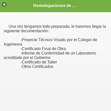
Homologaciones de vehículos, MD, camper, tuning, 4x4, racing, competición, vehículo vivienda, coches, profesionales, homologador, homologar, BMW, e36, e30, M3, Mitsubishi Evo, Subaru Impreza, Patrol, precio, económico,barato, Guipúzcoa
Una vez tengamos todo preparado, le haremos llegar la
siguiente documentación:
-Proyecto Técnico Visado por el Colegio de
Ingenieros
-Certificado Final de Obra
-Informe de Conformidad de un Laboratorio
acreditado por el Gobierno
-Certificado de Taller
-Otros Certificados