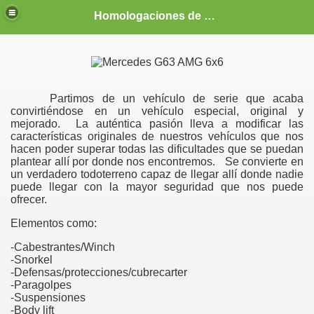
Homologaciones de vehículos, MD, camper, tuning, 4x4, racing, competición, vehículo vivienda, coches, profesionales, homologador, homologar, BMW, e36, e30, M3, Mitsubishi Evo, Subaru Impreza, Patrol, precio, económico,barato, Guipúzcoa
Partimos de un vehículo de serie que acaba
convirtiéndose en un vehículo especial, original y
mejorado.
La auténtica pasión lleva a modificar las
características originales de nuestros vehículos que nos
hacen poder superar todas las dificultades que se puedan
plantear allí por donde nos encontremos.
Se convierte en
un verdadero todoterreno capaz de llegar allí donde nadie
puede llegar con la mayor seguridad que nos puede
ofrecer.
Elementos como:
-Cabestrantes/Winch
-Snorkel
-Defensas/protecciones/cubrecarter
-Paragolpes
-Suspensiones
-Body lift